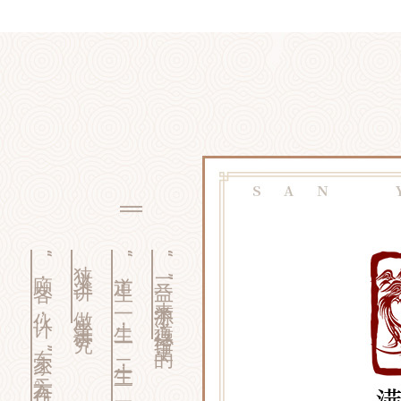
“顾客，伙计，东家”三方合作。
狭义上讲，做生意讲究
“道生一，一生二，二生三，三生万物”
“三益”来源于《道德经》里的