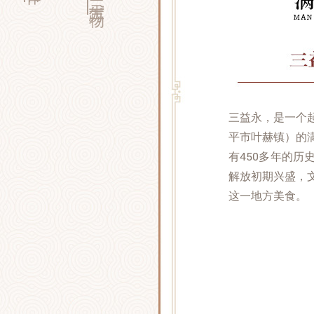
三益永，是一个
平市叶赫镇）的
有450多年的
解放初期兴盛，
这一地方美食。