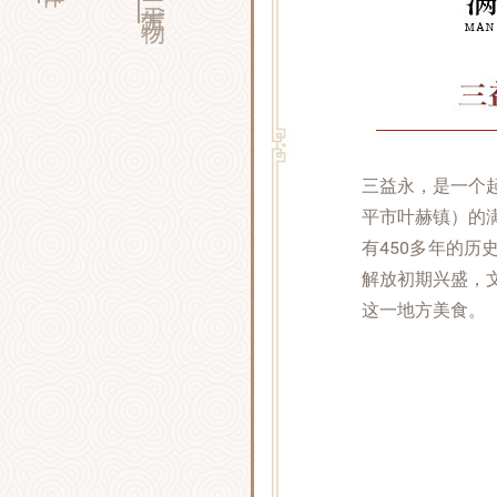
三益永，是一个
平市叶赫镇）的
有450多年的
解放初期兴盛，
这一地方美食。