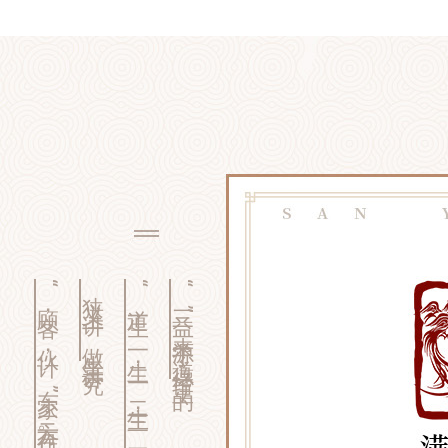
“顾客，伙计，东家”三方合作。
狭义上讲，做生意讲究
“道生一，一生二，二生三，三生万物”
“三益”来源于《道德经》里的