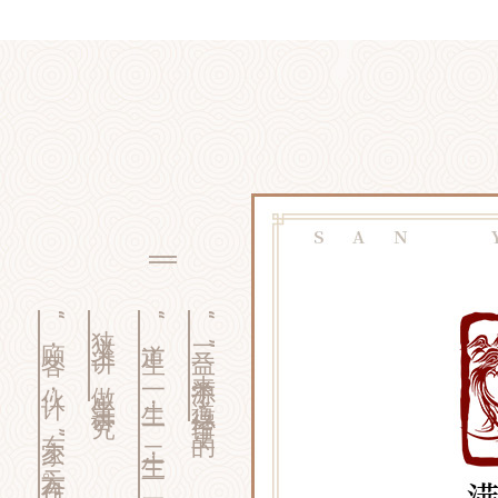
“顾客，伙计，东家”三方合作。
狭义上讲，做生意讲究
“道生一，一生二，二生三，三生万物”
“三益”来源于《道德经》里的