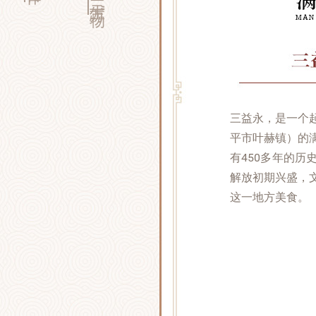
三益永，是一个
平市叶赫镇）的
有450多年的
解放初期兴盛，
这一地方美食。