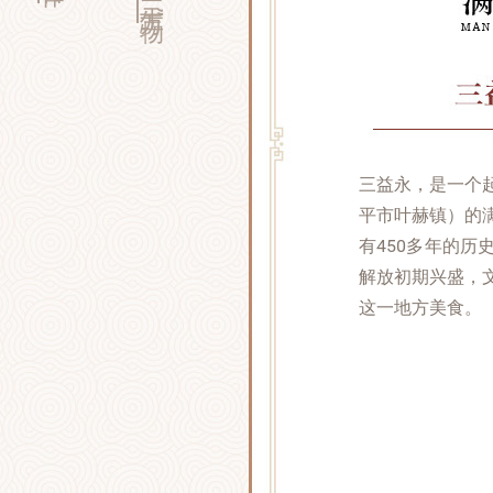
三益永，是一个
平市叶赫镇）的
有450多年的
解放初期兴盛，
这一地方美食。