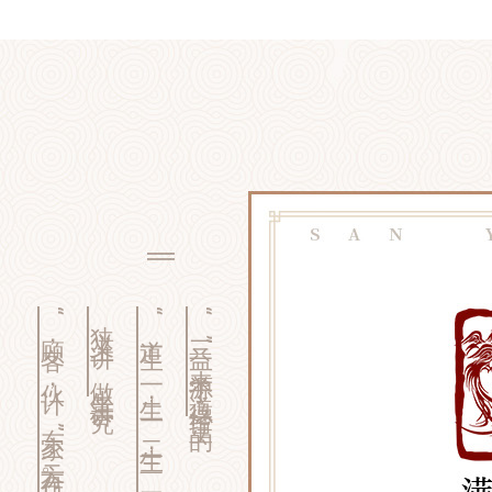
“顾客，伙计，东家”三方合作。
狭义上讲，做生意讲究
“道生一，一生二，二生三，三生万物”
“三益”来源于《道德经》里的