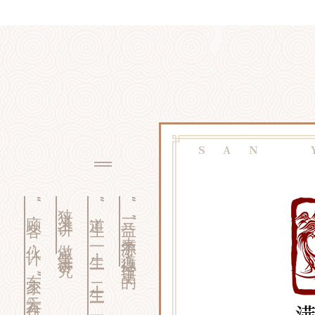
“顾客，伙计，东家”三方合作。
狭义上讲，做生意讲究
“道生一，一生二，二生三，三生万物”
“三益”来源于《道德经》里的