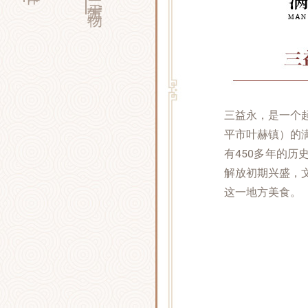
三益永，是一个
平市叶赫镇）的
有450多年的
解放初期兴盛，
这一地方美食。