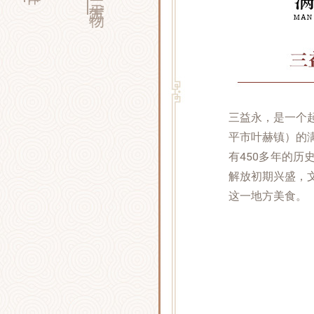
三益永，是一个
平市叶赫镇）的
有450多年的
解放初期兴盛，
这一地方美食。