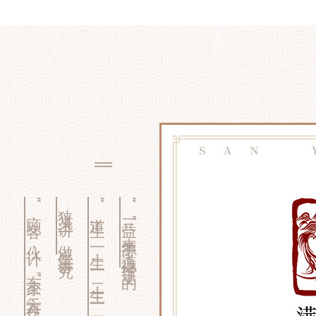
“顾客，伙计，东家”三方合作。
狭义上讲，做生意讲究
“道生一，一生二，二生三，三生万物”
“三益”来源于《道德经》里的