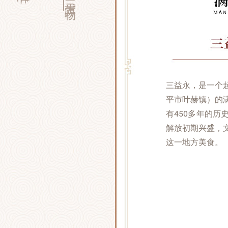
三益永，是一个
平市叶赫镇）的
有450多年的
解放初期兴盛，
这一地方美食。