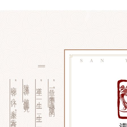
“顾客，伙计，东家”三方合作。
狭义上讲，做生意讲究
“道生一，一生二，二生三，三生万物”
“三益”来源于《道德经》里的